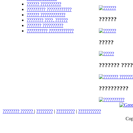
?????? ??????????
????????? ????????????
?????? ????????????
??????
???????? ????. ??????
??????? ??????????
?????????? ????????????
?????
??????? ???
??????????
???????? ??????
|
????????
|
?????????
|
???????????
Cop