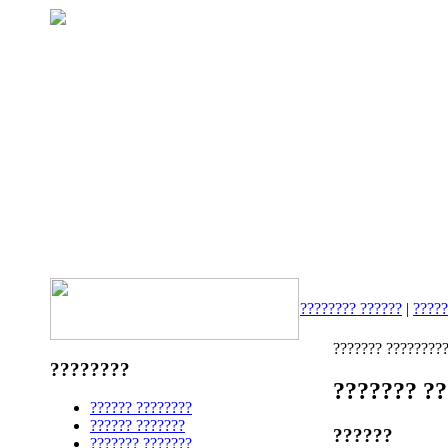
???????? ??????
|
????
??????? ????????
????????
??????? ?
?????? ????????
?????? ???????
??????
??????? ???????