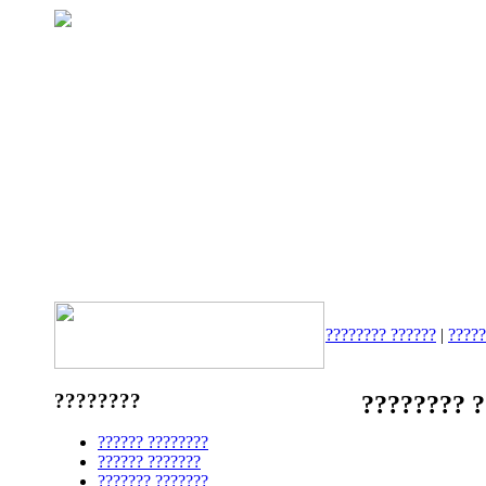
???????? ??????
|
????
????????
???????? ?
?????? ????????
?????? ???????
??????? ???????