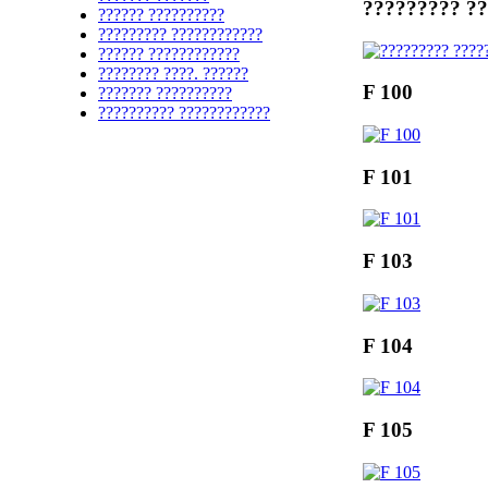
????????? ?
?????? ??????????
????????? ????????????
?????? ????????????
???????? ????. ??????
F 100
??????? ??????????
?????????? ????????????
F 101
F 103
F 104
F 105