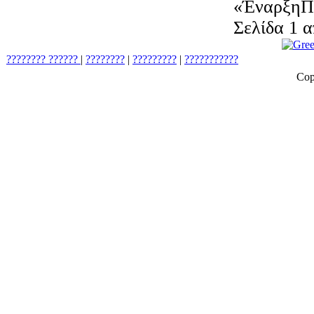
«
Έναρξη
Π
Σελίδα 1 α
???????? ??????
|
????????
|
?????????
|
???????????
Cop